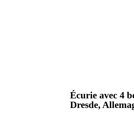
Accueil
Qui sommes-nous
Notre offre
Réalisation
Mentions légales
Contact
Français
Čeština
English
Deutsch
Polski
Slovenčina
Écurie avec 4 b
Dresde, Allema