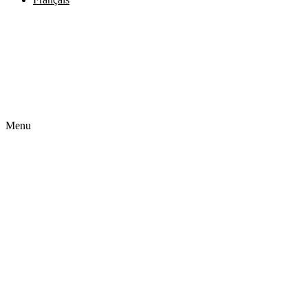
Menu
Accueil
Qui sommes-nous
Notre offre
Réalisation
Mentions légales
Contact
Français
Čeština
English
Deutsch
Polski
Slovenčina