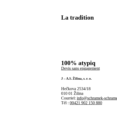
La tradition
100% atypiq
Devis sans engagement
J – A.S. Žilina, s. r. o.
Hečkova 2534/18
010 01 Žilina
Courriel:
info@schramek-schram
Tél :
00421 902 150 880