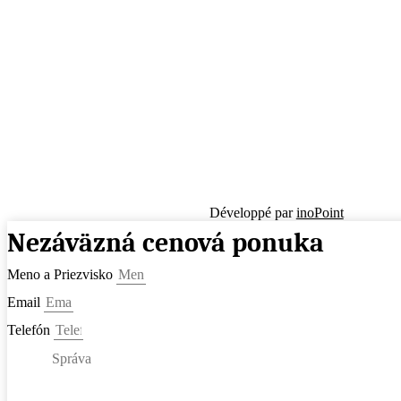
Développé par
inoPoint
Nezáväzná cenová ponuka
Meno a Priezvisko
Email
Telefón