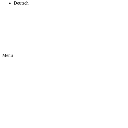
Deutsch
Čeština
English
Français
Polski
Slovenčina
Menu
Startseite
Über uns
Unser Angebot
Realisierungen
Impressum
Kontakt
Deutsch
Čeština
English
Français
Polski