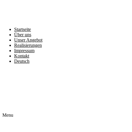
Startseite
Über uns
Unser Angebot
Realisierungen
Impressum
Kontakt
Deutsch
Čeština
English
Français
Polski
Slovenčina
Menu
Startseite
Über uns