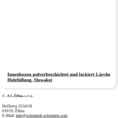
Innenboxen pulverbeschichtet und lackiert Lärche
Holzfüllung, Slowakei
J – A.S. Žilina, s. r. o.
Hečkova 2534/18
010 01 Žilina
E-Mail:
info@schramek-schramek.com