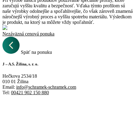
Pri výrobe našich produktov používame špeciálne profily, ktoré
zaručujú vyššiu kvalitu a bezpečnosť. Vďaka týmto profilom sú
naše výrobky odolnejšie a spoľahlivejšie, čo však zároveň znamená
náročnejší výrobný proces a vyššiu spotrebu materiálu. Výsledkom
je produkt, na ktorý sa môžete vždy spoľahnúť.
Nezáväzná cenová ponuka
Späť na ponuku
J – A.S. Žilina, s. r. o.
Hečkova 2534/18
010 01 Žilina
Email:
info@schramek-schramek.com
Tel:
00421 902 150 880