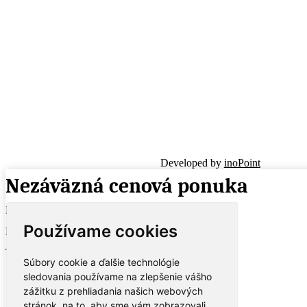
Developed by
inoPoint
Nezáväzná cenová ponuka
Meno a Priezvisko
Používame cookies
Email
Telefón
Súbory cookie a ďalšie technológie
sledovania používame na zlepšenie vášho
zážitku z prehliadania našich webových
stránok, na to, aby sme vám zobrazovali