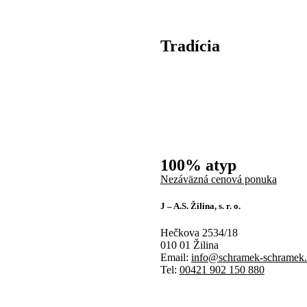
Tradícia
100% atyp
Nezáväzná cenová ponuka
J – A.S. Žilina, s. r. o.
Hečkova 2534/18
010 01 Žilina
Email:
info@schramek-schramek
Tel:
00421 902 150 880