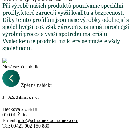
Při výrobě našich produktů používáme speciální
profily, které zaručují vyšší kvalitu a bezpečnost.
Díky těmto profilům jsou naše výrobky odolnější a
spolehlivější, což však zároveň znamená náročnější
výrobní proces a vyšší spotřebu materiálu.
Výsledkem je produkt, na který se můžete vždy
spolehnout.
Nezávazná nabídka
Zpět na nabídku
J – A.S. Žilina, s. r. o.
Hečkova 2534/18
010 01 Žilina
E-mail:
info@schramek-schramek.com
Tel:
00421 902 150 880