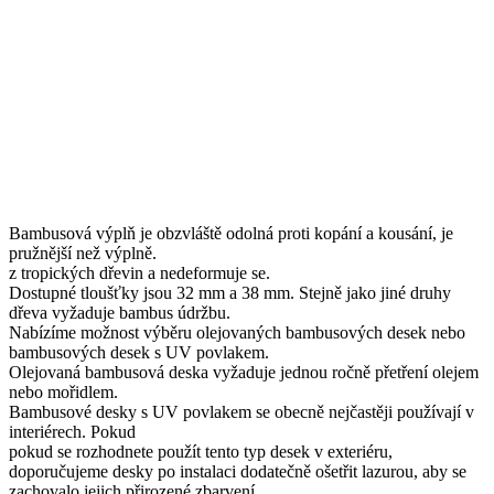
Bambusová výplň je obzvláště odolná proti kopání a kousání, je
pružnější než výplně.
z tropických dřevin a nedeformuje se.
Dostupné tloušťky jsou 32 mm a 38 mm. Stejně jako jiné druhy
dřeva vyžaduje bambus údržbu.
Nabízíme možnost výběru olejovaných bambusových desek nebo
bambusových desek s UV povlakem.
Olejovaná bambusová deska vyžaduje jednou ročně přetření olejem
nebo mořidlem.
Bambusové desky s UV povlakem se obecně nejčastěji používají v
interiérech. Pokud
pokud se rozhodnete použít tento typ desek v exteriéru,
doporučujeme desky po instalaci dodatečně ošetřit lazurou, aby se
zachovalo jejich přirozené zbarvení.