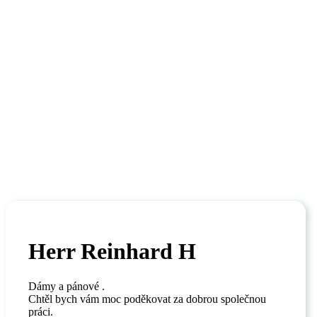
Domů
O nás
Naše nabídka
Realizace
Právní informace
Kontakt
Čeština
English
Français
Deutsch
Polski
Slovenčina
Herr Reinhard H
Dámy a pánové .
Chtěl bych vám moc poděkovat za dobrou společnou
práci.