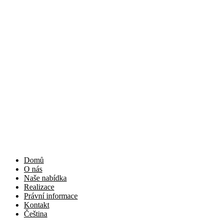
Přejít
k
obsahu
Domů
O nás
Naše nabídka
Realizace
Právní informace
Kontakt
Čeština