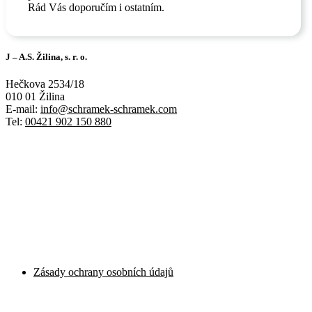
Rád Vás doporučím i ostatním.
J – A.S. Žilina, s. r. o.
Hečkova 2534/18
010 01 Žilina
E-mail:
info@schramek-schramek.com
Tel:
00421 902 150 880
Zásady ochrany osobních údajů
Zásady ochrany osobních údajů