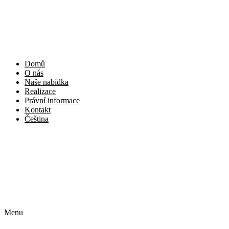
Domů
O nás
Naše nabídka
Realizace
Právní informace
Kontakt
Čeština
English
Français
Deutsch
Polski
Slovenčina
Menu