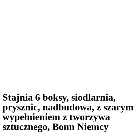
Dom
O nas
Nasza oferta
Realizacje
Informacje prawne
Kontakt
Polski
Čeština
English
Français
Deutsch
Slovenčina
Stajnia 6 boksy, siodlarnia,
prysznic, nadbudowa, z szarym
wypełnieniem z tworzywa
sztucznego, Bonn Niemcy