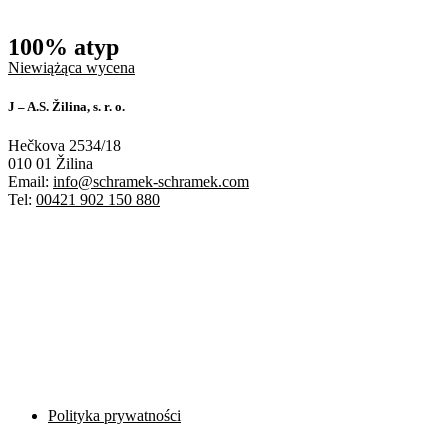
100% atyp
Niewiążąca wycena
J – A.S. Žilina, s. r. o.
Hečkova 2534/18
010 01 Žilina
Email:
info@schramek-schramek.com
Tel:
00421 902 150 880
Polityka prywatności