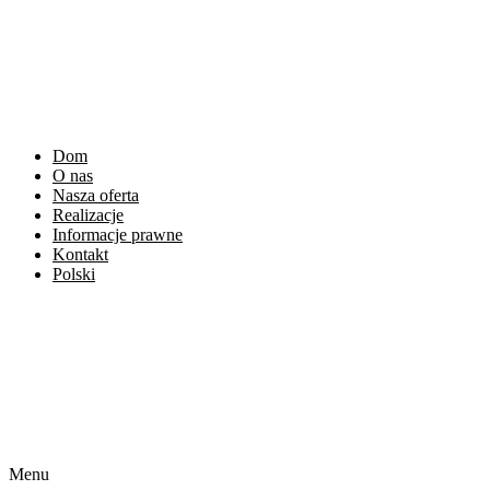
Dom
O nas
Nasza oferta
Realizacje
Informacje prawne
Kontakt
Polski
Čeština
English
Français
Deutsch
Slovenčina
Menu