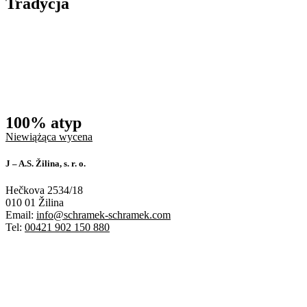
Tradycja
100% atyp
Niewiążąca wycena
J – A.S. Žilina, s. r. o.
Hečkova 2534/18
010 01 Žilina
Email:
info@schramek-schramek.com
Tel:
00421 902 150 880