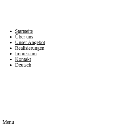
Startseite
Über uns
Unser Angebot
Realisierungen
Impressum
Kontakt
Deutsch
Čeština
English
Français
Polski
Slovenčina
Menu
Startseite
Über uns