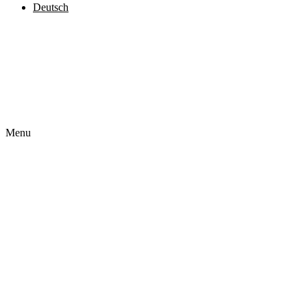
Deutsch
Čeština
English
Français
Polski
Slovenčina
Menu
Startseite
Über uns
Unser Angebot
Realisierungen
Impressum
Kontakt
Deutsch
Čeština
English
Français
Polski