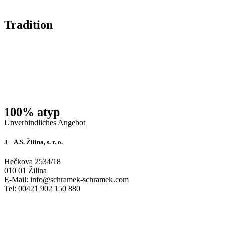
Tradition
100% atyp
Unverbindliches Angebot
J – A.S. Žilina, s. r. o.
Hečkova 2534/18
010 01 Žilina
E-Mail:
info@schramek-schramek.com
Tel:
00421 902 150 880