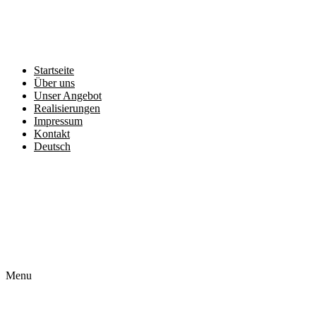
Startseite
Über uns
Unser Angebot
Realisierungen
Impressum
Kontakt
Deutsch
Čeština
English
Français
Polski
Slovenčina
Menu
Startseite
Über uns