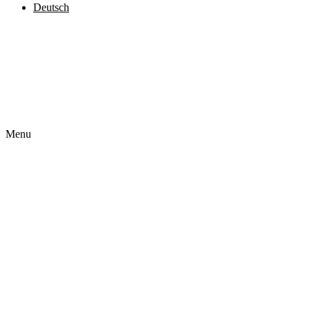
Deutsch
Čeština
English
Français
Polski
Slovenčina
Menu
Startseite
Über uns
Unser Angebot
Realisierungen
Impressum
Kontakt
Deutsch
Čeština
English
Français
Polski