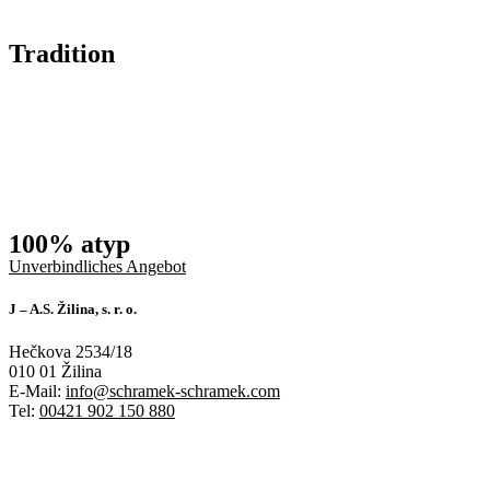
Tradition
100% atyp
Unverbindliches Angebot
J – A.S. Žilina, s. r. o.
Hečkova 2534/18
010 01 Žilina
E-Mail:
info@schramek-schramek.com
Tel:
00421 902 150 880