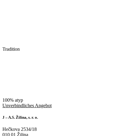
Tradition
100% atyp
Unverbindliches Angebot
J – A.S. Žilina, s. r. o.
Hečkova 2534/18
010 01 Žilina